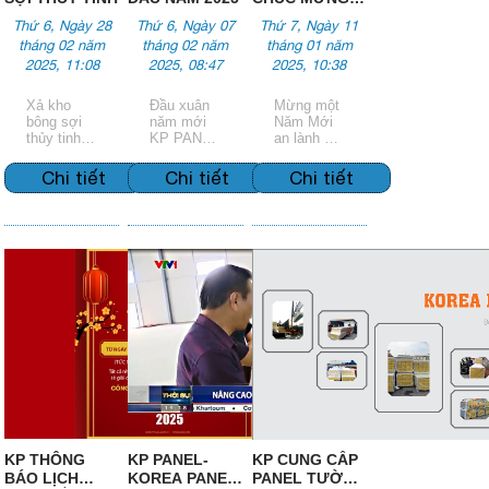
NĂM MỚI 2025
Thứ 6, Ngày 28
Thứ 6, Ngày 07
Thứ 7, Ngày 11
tháng 02 năm
tháng 02 năm
tháng 01 năm
2025, 11:08
2025, 08:47
2025, 10:38
Xả kho
Đầu xuân
Mừng một
bông sợi
năm mới
Năm Mới
thủy tinh
KP PANEL
an lành và
cách câm,
Chúc Quý
bình an.
cách nhiệt
Khách
Tận hưởng
Chi tiết
Chi tiết
Chi tiết
Hàng năm
những
2025 đầy
khoảnh
may mắn.
khắc cuối
Mong rằng
năm thật
năm Ất Tỵ
đặc biệt và
sẽ là một
ấm áp.
năm đầy
ắp thành
công, hạnh
phúc và có
dự án mới
đầy triển
vọng 🌸🌺
🏵️🏮🏮🌸🌺
🏵️🏮🏮
KP THÔNG
KP PANEL-
KP CUNG CẤP
BÁO LỊCH
KOREA PANEL
PANEL TƯỜNG