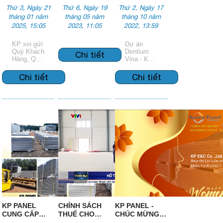
NGHỈ TẾT
TẠO ĐỘT
NGOÀI BÔNG
Thứ 3, Ngày 21
Thứ 6, Ngày 19
Thứ 2, Ngày 17
NGYÊN ĐÁN
PHÁT CÙNG
SỢI THỦY TINH
tháng 01 năm
tháng 05 năm
tháng 10 năm
2025
CÁC NHÀ ĐẦU
KHÁNG CHÁY
2025, 15:05
2023, 11:05
2022, 13:59
TƯ
DỰ ÁN Ở ĐÀ
NẴNG
KP xin gửi
Dự án
Quý Khách
Dentium
Chi tiết
Hàng, Quý
Vina - Khu
Đối tác lịch
công nghệ
nghỉ tết
cao Đà
Chi tiết
Chi tiết
nguyên
Nẵng- xã
đán 2025
Hòa Liên
như sau
,Huyện
Hòa Vang,
TP.Đà
Nẵng sử
dụng tấm
panel cách
nhiệt bông
sợi thủy
tinh kháng
cháy làm
tường
ngoài nhà
KP PANEL
CHÍNH SÁCH
KP PANEL -
CUNG CẤP
THUẾ CHO
CHÚC MỪNG
PANEL EPS
CÁC NHÀ ĐẦU
8.3