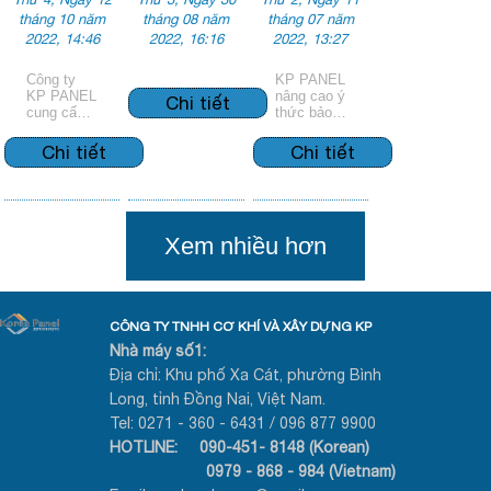
XỐP THƯỜNG
tháng 10 năm
tháng 08 năm
tháng 07 năm
TẠI SÓC
2022, 14:46
2022, 16:16
2022, 13:27
TRĂNG
Công ty
KP PANEL
KP PANEL
nâng cao ý
Chi tiết
cung cấp
thức bảo
tấm panel
vệ tài sản ,
cách nhiệt
phòng
Chi tiết
Chi tiết
làm tường
cháy chữa
trong nhà
cháy
của dự án
tại Sóc
Trăng
Xem nhiều hơn
CÔNG TY TNHH CƠ KHÍ VÀ XÂY DỰNG KP
Nhà máy số1:
Địa chỉ: Khu phố Xa Cát, phường Bình
Long, tỉnh Đồng Nai, Việt Nam.
Tel: 0271 - 360 - 6431 / 096 877 9900
HOTLINE: 090-451- 8148 (Korean)
0979 - 868 - 984 (Vietnam)