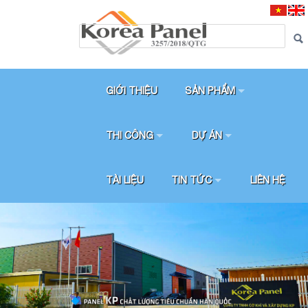
GIỚI THIỆU
SẢN PHẨM
THI CÔNG
DỰ ÁN
TÀI LIỆU
TIN TỨC
LIÊN HỆ