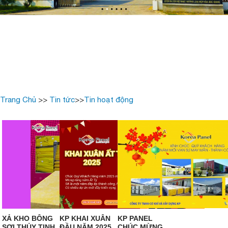
SLIDE TRANG CHỦ
Trang Chủ
>>
Tin tức
>>
Tin hoạt động
XẢ KHO BÔNG
KP KHAI XUÂN
KP PANEL
SỢI THỦY TINH
ĐẦU NĂM 2025
CHÚC MỪNG