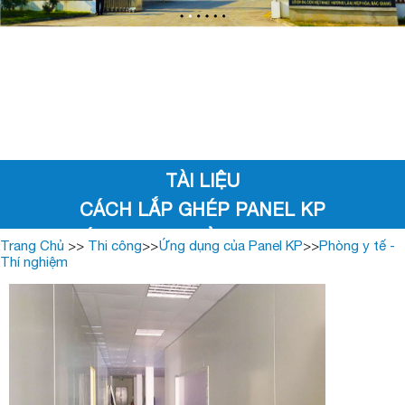
SLIDE TRANG CHỦ
TÀI LIỆU
CÁCH LẮP GHÉP PANEL KP
ỨNG DỤNG CỦA PANEL KP
Trang Chủ
>>
Thi công
>>
Ứng dụng của Panel KP
>>
Phòng y tế -
Thí nghiệm