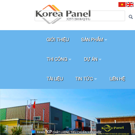
GIỚI THIỆU
SẢN PHẨM
THI CÔNG
DỰ ÁN
TÀI LIỆU
TIN TỨC
LIÊN HỆ