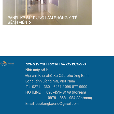
PANEL KP SỬ DỤNG LÀM PHÒNG Y TẾ,
BỆNH VIỆN
CÔNG TY TNHH CƠ KHÍ VÀ XÂY DỰNG KP
Nhà máy số1:
Địa chỉ: Khu phố Xa Cát, phường Bình
Long, tỉnh Đồng Nai, Việt Nam.
Tel: 0271 - 360 - 6431 / 096 877 9900
HOTLINE: 090-451- 8148 (Korean)
0979 - 868 - 984 (Vietnam)
Email: caolongkpenc@gmail.com