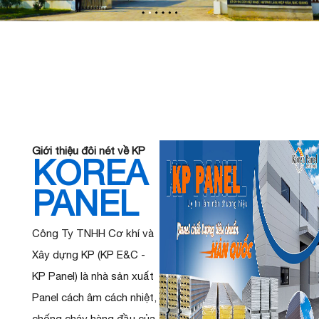
BANNER SILE
TRANG CHỦ
Giới thiệu đôi nét về KP
KOREA
PANEL
Công Ty TNHH Cơ khí và
Xây dựng KP (KP E&C -
KP Panel) là nhà sản xuất
Panel cách âm cách nhiệt,
chống cháy hàng đầu của