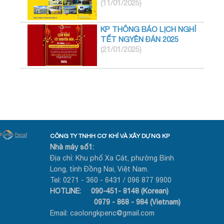
(11/01/2025)
KP THÔNG BÁO LỊCH NGHỈ
TẾT NGYÊN ĐÁN 2025
(21/01/2025)
CÔNG TY TNHH CƠ KHÍ VÀ XÂY DỰNG KP
Nhà máy số1:
Địa chỉ: Khu phố Xa Cát, phường Bình
Long, tỉnh Đồng Nai, Việt Nam.
Tel: 0271 - 360 - 6431 / 096 877 9900
HOTLINE: 090-451- 8148 (Korean)
0979 - 868 - 984 (Vietnam)
Email: caolongkpenc@gmail.com