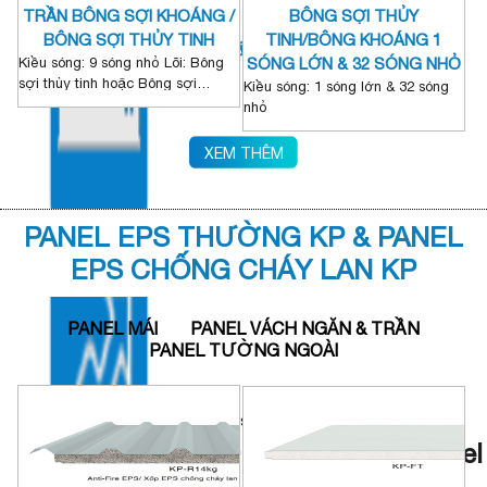
tôn bên ngoài và lõi giữa là lớp
TRẦN BÔNG SỢI KHOÁNG /
BÔNG SỢI THỦY
bông sợi thủy tinh (glasswool).
BÔNG SỢI THỦY TINH
TINH/BÔNG KHOÁNG 1
NHÀ MÁY BẮC GIANG
Dưới đây là các ưu điểm và
Kiều sóng: 9 sóng nhỏ Lõi: Bông
SÓNG LỚN & 32 SÓNG NHỎ
nhược điểm của loại panel này:
sợi thủy tinh hoặc Bông sợi
Kiều sóng: 1 sóng lớn & 32 sóng
khoáng có ngàm Urethane hai
nhỏ
bên
Lõi: Bông sợi thủy tinh hoặc Bông
sợi khoáng
XEM THÊM
PANEL EPS THƯỜNG KP & PANEL
EPS CHỐNG CHÁY LAN KP
PANEL MÁI
PANEL VÁCH NGĂN & TRẦN
PANEL TƯỜNG NGOÀI
Mỗi năm KP sản lượng trung bình:
500.000 - 800.000 m2 panel