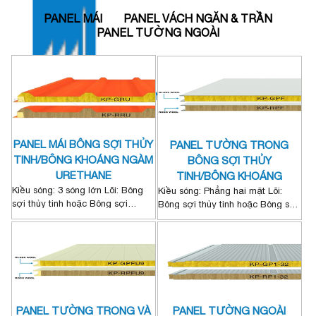
PANEL MÁI
PANEL VÁCH NGĂN & TRẦN
PANEL TƯỜNG NGOÀI
NHÀ MÁY BÌNH PHƯỚC
PANEL MÁI BÔNG SỢI THỦY
PANEL TƯỜNG TRONG
TINH/BÔNG KHOÁNG NGÀM
BÔNG SỢI THỦY
URETHANE
TINH/BÔNG KHOÁNG
Kiều sóng: 3 sóng lớn Lõi: Bông
Kiều sóng: Phẳng hai mặt Lõi:
sợi thủy tinh hoặc Bông sợi
Bông sợi thủy tinh hoặc Bông sợi
khoáng có Ngàm Urethane hai
khoáng
đầu Panel mái bông sợi thủy tinh
là một loại vật liệu xây dựng
được sử dụng phổ biến trong các
công trình công nghiệp và dân
dụng, đặc biệt là nhà xưởng, nhà
kho, nhà tiền chế... Cấu tạo của
PANEL TƯỜNG TRONG VÀ
PANEL TƯỜNG NGOÀI
panel này bao gồm 3 lớp: 2 lớp