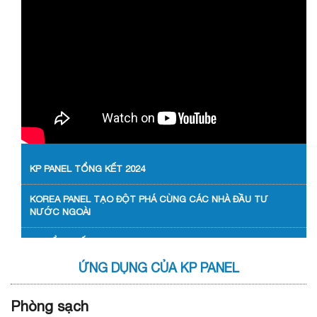
KP PANEL TỔNG KẾT 2024
KOREA PANEL TẠO ĐỘT PHÁ CÙNG CÁC NHÀ ĐẦU TƯ
NƯỚC NGOÀI
KP TỔNG KẾT 2023
ỨNG DỤNG CỦA KP PANEL
CHÍNH SÁCH THUẾ CHO CÁC NHÀ ĐẦU TƯ
Phòng sạch
KOREA PANEL GIỚI THIỆU DÂY CHUYỀN SẢN XUẤT PANEL
BÔNG SỢI THỦY TINH