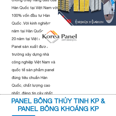
Hàn Quốc tại Việt Nam với
100% vốn đầu tư Hàn
Quốc .Với kinh nghiệm 30
năm tại Hàn Quốc và hơn
20 năm tại Việt Nam, KP
Panel sản xuất đưa ra thị
trường xây dựng nhà
công nghiệp Việt Nam và
quốc tế sản phẩm panel
đúng tiêu chuẩn Hàn
Quốc, chất lượng cao
nhất, đáng tin cậy nhất,
PANEL BÔNG THỦY TINH KP &
giá cả kinh tế nhất.
PANEL BÔNG KHOÁNG KP