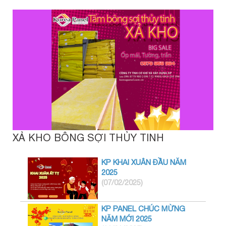
XẢ KHO BÔNG SỢI THỦY TINH
KP KHAI XUÂN ĐẦU NĂM
2025
(07/02/2025)
KP PANEL CHÚC MỪNG
NĂM MỚI 2025