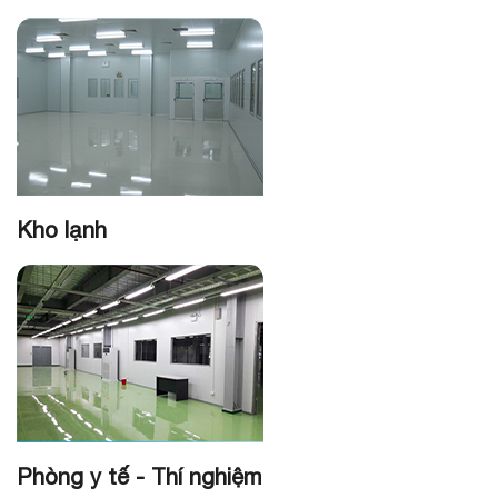
KP PANEL HD LẮP GHÉP PANEL MÁI TC HÀN QUỐC
KP HD LẮP GHÉP PANEL TƯỜNG NGOÀI TC HÀN QUỐC
GIỚI THIỆU KP PANEL BẰNG TIẾNG ANH
QUY TRÌNH ĐỐT MẪU TẠI CỤC PCCC
Kho lạnh
KP HD LẮP GHÉP PANEL TRẦN TC HÀN QUỐC
KP HD LẮP GHÉP PANEL TƯỜNG TRONG TC HÀN QUỐC
Phòng y tế - Thí nghiệm