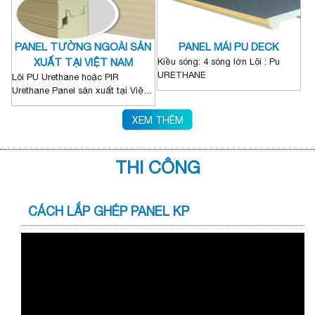
PANEL TƯỜNG NGOÀI SẢN
PANEL MÁI PU DECK
XUẤT TẠI VIỆT NAM
Kiều sóng: 4 sóng lớn Lõi : Pu
URETHANE
Lõi PU Urethane hoặc PIR
Urethane Panel sản xuất tại Việt
Nam
XEM THÊM
THI CÔNG
CÁCH LẮP GHÉP PANEL KP