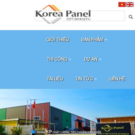
GIỚI THIỆU
SẢN PHẨM
THI CÔNG
DỰ ÁN
TÀI LIỆU
TIN TỨC
LIÊN HỆ