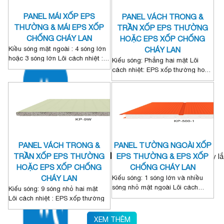
PANEL MÁI XỐP EPS
PANEL VÁCH TRONG &
THƯỜNG & MÁI EPS XỐP
TRẦN XỐP EPS THƯỜNG
CHỐNG CHÁY LAN
HOẶC EPS XỐP CHỐNG
Kiều sóng mặt ngoài : 4 sóng lớn
CHÁY LAN
hoặc 3 sóng lớn Lõi cách nhiệt :
Kiếu sóng: Phẳng hai mặt Lõi
xốp thường EPS hoặc Xốp EPS
cách nhiệt: EPS xốp thường hoặc
chống cháy lan theo tiêu chuẩn
EPS chống cháy lan tiêu chuẩn
Hàn Quốc.
Hàn Quốc
PANEL VÁCH TRONG &
PANEL TƯỜNG NGOÀI XỐP
+30 năm
TRẦN XỐP EPS THƯỜNG
EPS THƯỜNG & EPS XỐP
Kinh nghiệm sản xuất và xây lắ
HOẶC EPS XỐP CHỐNG
CHỐNG CHÁY LAN
CHÁY LAN
Kiếu sóng: 1 sóng lớn và nhiều
sóng nhỏ mặt ngoài Lõi cách
Kiếu sóng: 9 sóng nhỏ hai mặt
nhiệt: EPS xốp thường hoặc EPS
Lõi cách nhiệt : EPS xốp thường
chống cháy lan tiêu chuẩn Hàn
hoặc EPS chống cháy lan tiêu
Quốc
chuẩn Hàn Quốc
XEM THÊM