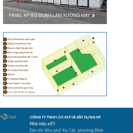
PANEL KP SỬ DỤNG LÀM XƯỞNG MAY
PANEL KP SỬ DỤNG LÀM PHÒNG SẠCH
CÔNG TY TNHH CƠ KHÍ VÀ XÂY DỰNG KP
Nhà máy số1:
Địa chỉ: Khu phố Xa Cát, phường Bình