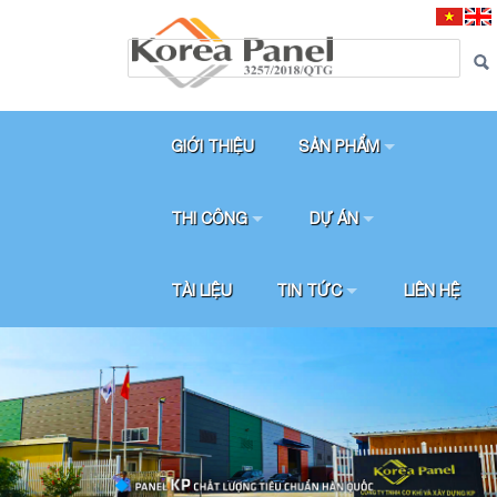
GIỚI THIỆU
SẢN PHẨM
THI CÔNG
DỰ ÁN
TÀI LIỆU
TIN TỨC
LIÊN HỆ